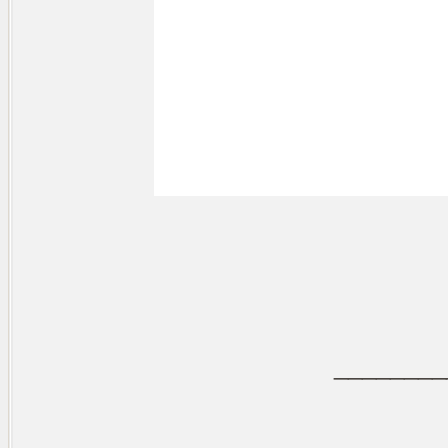
________