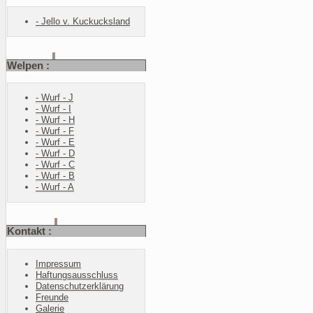
- Jello v. Kuckucksland
Welpen :
- Wurf - J
- Wurf - I
- Wurf - H
- Wurf - F
- Wurf - E
- Wurf - D
- Wurf - C
- Wurf - B
- Wurf - A
Kontakt :
Impressum
Haftungsausschluss
Datenschutzerklärung
Freunde
Galerie