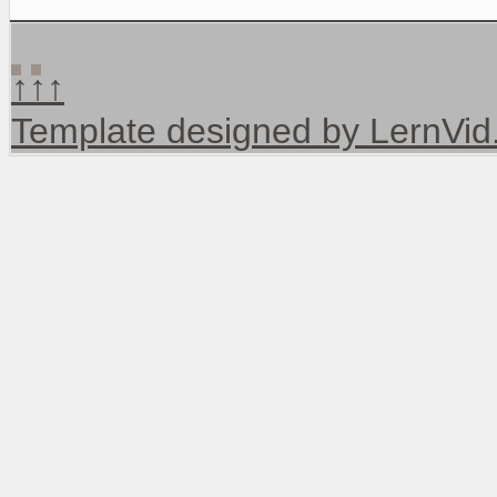
↑↑↑
Template designed by LernVi