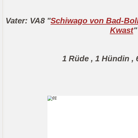
Vater: VA8 "
Schiwago von Bad-Bol
Kwast
1 Rüde , 1 Hündin ,